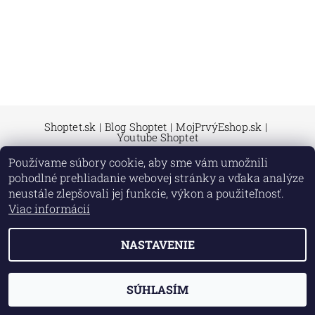
Shoptet.sk
|
Blog Shoptet
|
MojPrvýEshop.sk
|
Youtube Shoptet
Používame súbory cookie, aby sme vám umožnili
pohodlné prehliadanie webovej stránky a vďaka analýze
neustále zlepšovali jej funkcie, výkon a použiteľnosť.
2026 © Echo.shoptet.sk, všetky práva vyhradené
Viac informácií
Vytvoril Shoptet
NASTAVENIE
SÚHLASÍM